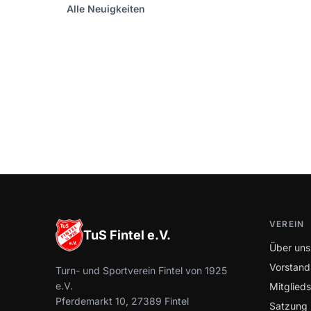
Alle Neuigkeiten
VEREIN
TuS Fintel e.V.
Über uns
Vorstand
Turn- und Sportverein Fintel von 1925
e.V.
Mitglied
Pferdemarkt 10, 27389 Fintel
Satzung